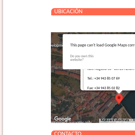
UBICACIÓN
This page can't load Google Maps corr
For development purposes only
For develo
Do you own this
website?
Erribera Kalea 6, bajo - 20750 ZU
Kale Nagusia 58 - 20720 AZKOIT
Tel.: +34 943 86 09 60
Tel.: +34 943 85 07 69
Fax: +34 943 86 06 39
Fax: +34 943 85 02 82
Keyboard shortcuts
I
For development purposes only
For develo
CONTACTO