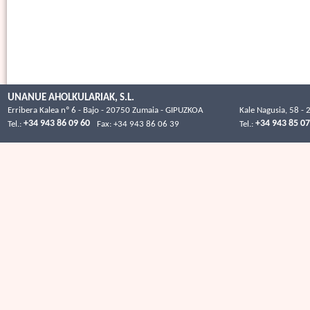
UNANUE AHOLKULARIAK, S.L.
Erribera Kalea nº 6 - Bajo - 20750 Zumaia - GIPUZKOA
Kale Nagusia, 58 -
+34 943 86 09 60
+34 943 85 07
Tel.:
Fax:
+34 943 86 06 39
Tel.: